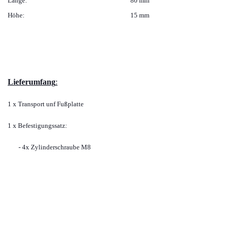
Länge:
80 mm
Höhe:
15 mm
Lieferumfang
:
1 x Transport unf Fußplatte
1 x Befestigungssatz:
- 4x Zylinderschraube M8