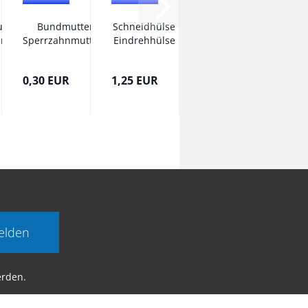
ube
Bundmutter
Schneidhülse
nt
Sperrzahnmuttern
Eindrehhülse
Flanschmuttern...
Gewindehülse
M8...
0,30 EUR
1,25 EUR
elden
erden.