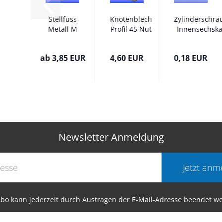
Stellfuss
Knotenblech
Zylinderschra
Metall M
Profil 45 Nut
Innensechska
12 x 52
10 Bosch
M8 x 14
cm Glocke
Raster...
ab 3,85 EUR
4,60 EUR
0,18 EUR
Ø 45...
Newsletter Anmeldung
Jetzt anm
bo kann jederzeit durch Austragen der E-Mail-Adresse beendet w