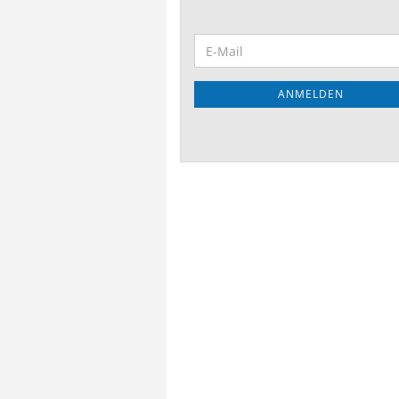
WEITER
E-
ZUR
Mail
NEWSLETTER-
ANMELDUNG
ANMELDEN
Bausatz Schießhilfe
anzeigen
Bausätze Schießhilfe
Zubehör Schießhilfe