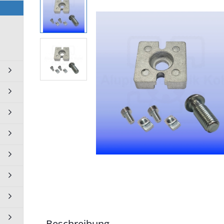
10 BP50N10
10 BP60N10
0 BP90N10
Rollen Lenkrollen anzeigen
Lenkrolle Transportrolle 50
mm
Lenkrollen Transportrolle 75
mm
Beschreibung
Lenkrollen Transportrollen