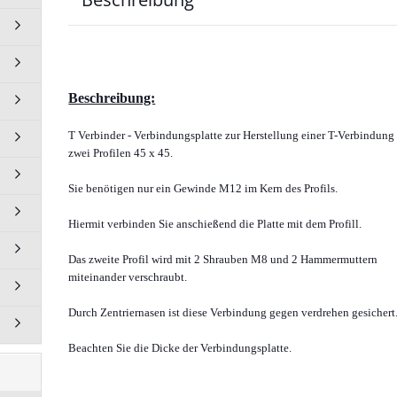
125 mm
 anzeigen
Beschreibung:
Schrauben und Muttern
anzeigen
T Verbinder - Verbindungsplatte zur Herstellung einer T-Verbindung
Zylinderschrauben DIN 912
zwei Profilen 45 x 45.
Senkschrauben ISO 10642
Sie benötigen nur ein Gewinde M12 im Kern des Profils.
Profil Schrauben
Muttern / Bundmutter
Hiermit verbinden Sie anschießend die Platte mit dem Profill.
Gewindeplatten
Das zweite Profil wird mit 2 Shrauben M8 und 2 Hammermuttern
Schraubösen - Ringschraube
miteinander verschraubt.
Klemmhebel Sterngriffe
Gewindestift mit
Durch Zentriernasen ist diese Verbindung gegen verdrehen gesichert
Innensechskant
Beachten Sie die Dicke der Verbindungsplatte.