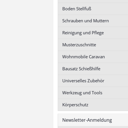
schneiden
Boden Stellfuß
Schrauben und Muttern
Boden Stellfuß
Reinigung und Pflege
Transport-, Materialwagen
Stellfüße
anzeigen
Musterzuschnitte
Materialwagen Bausatz
Transportwagen Bausatz
Wohnmobile Caravan
Zubehör Wagen
Bausatz Schießhilfe
Tischständer für
Greifbehälter
Universelles Zubehör
Werkzeug und Tools
Körperschutz
Newsletter-Anmeldung