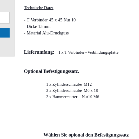
Wohnmobile Caravan
Technische Date:
anzeigen
Camper Kasten Van Euro Box
- T Verbinder 45 x 45 Nut 10
Module
- Dicke 13 mm
Einbau Regal Wohnmobil für
- Material Alu-Druckguss
Heckgarage
Zubehör Einbau Regal / Euro
Modul
Lieferumfang:
1 x T Verbinder - Verbindungsplatte
Eurobehälter Eurobox
Optional Befestigungssatz.
1 x Zylinderschraube M12
2 x Zylinderschraube M6 x 18
2 x Hammermutter Nut10 M6
Wählen Sie opional den Befestigungssatz