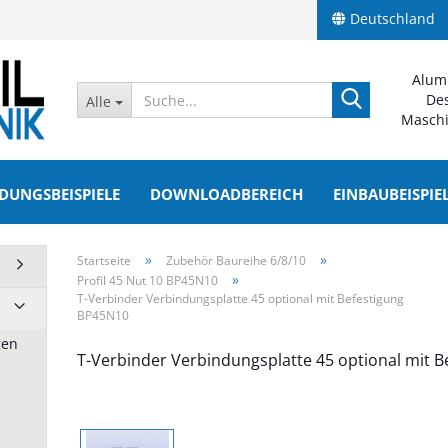
Deutschland
Alum
Suche...
Des
Alle
Maschi
UNGSBEISPIELE
DOWNLOADBEREICH
EINBAUBEISPI
»
»
Startseite
Zubehör Baureihe 6/8/10
»
Profil 45 Nut 10 BP45N10
T-Verbinder Verbindungsplatte 45 optional mit Befestigung
he 6/8/10
Aluprofile Baureihe 5/6/8
BP45N10
anzeigen
gen
 BP20N6
Profil 20 Nut 5
T-Verbinder Verbindungsplatte 45 optional mit 
 BP30N8
Profil 30 Nut 6
10 BP40N10
Profil 40 Nut 8
10 BP45N10