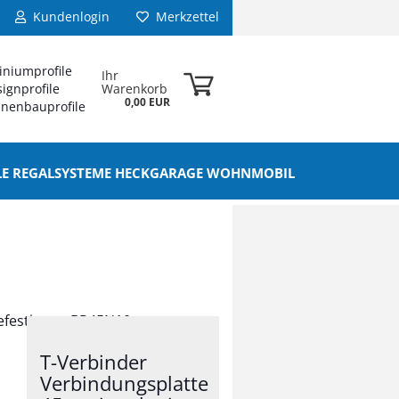
Kundenlogin
Merkzettel
iniumprofile
Ihr
ignprofile
Warenkorb
0,00 EUR
nenbauprofile
ELE REGALSYSTEME HECKGARAGE WOHNMOBIL
Befestigung BP45N10
T-Verbinder
Verbindungsplatte