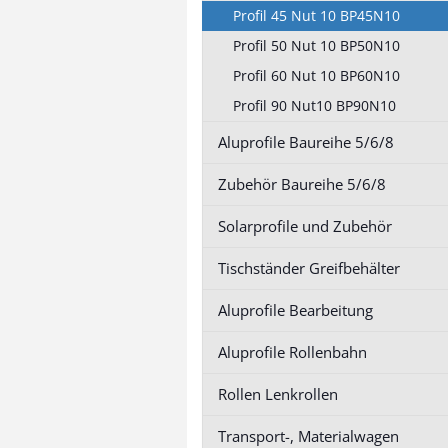
Profil 50 Nut 10
Profil 50 Nut 
Profil 45 Nut 10 BP45N10
Profil 60 Nut 10
Profil 60 Nut 
Profil 50 Nut 10 BP50N10
Profil 90 Nut1
Profil 60 Nut 10 BP60N10
Profil 90 Nut10 BP90N10
Aluprofile Baureihe 5/6/8
Zubehör Baureihe 5/6/8
anzeigen
Zubehör Baureihe 5/6/8
Profil 20 Nut 5
Profil 30 Nut 6
Solarprofile und Zubehör
Profil 40 Nut 8
Tischständer Greifbehälter
Aluprofile Bearbeitung
Aluprofile Bearbeitung
Aluprofile Rollenbahn
anzeigen
Rollen Lenkrollen
Serviceleistung
Profilbohrungen
Transport-, Materialwagen
Serviceleistung Gewinde