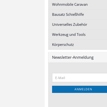
schneiden
Wohnmobile Caravan
Bausatz Schießhilfe
Universelles Zubehör
Boden Stellfuß
Transport-, Materialwagen
Stellfüße
Werkzeug und Tools
anzeigen
Materialwagen Bausatz
Körperschutz
Transportwagen Bausatz
Zubehör Wagen
Newsletter-Anmeldung
Tischständer für
Greifbehälter
ANMELDEN