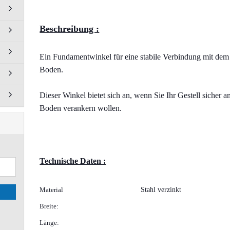
125 mm
Beschreibung :
 anzeigen
Ein Fundamentwinkel für eine stabile Verbindung mit dem
Schrauben und Muttern
Boden.
anzeigen
Zylinderschrauben DIN 912
Dieser Winkel bietet sich an, wenn Sie Ihr Gestell sicher 
Senkschrauben ISO 10642
Boden verankern wollen.
Profil Schrauben
Muttern / Bundmutter
Gewindeplatten
Schraubösen - Ringschraube
Technische Daten :
Klemmhebel Sterngriffe
Gewindestift mit
Material
Stahl verzinkt
Innensechskant
Breite:
Länge: