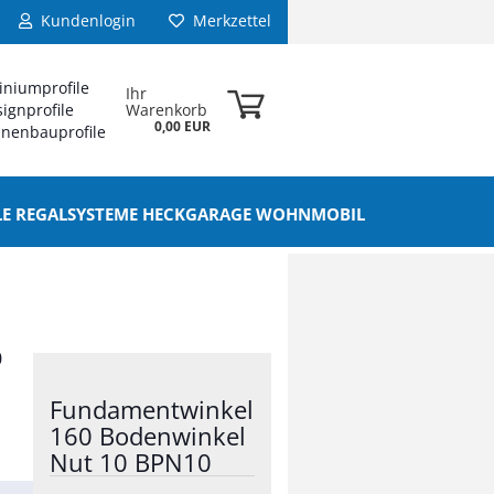
Kundenlogin
Merkzettel
iniumprofile
Ihr
ignprofile
Warenkorb
0,00 EUR
nenbauprofile
ELE REGALSYSTEME HECKGARAGE WOHNMOBIL
0
Fundamentwinkel
160 Bodenwinkel
Nut 10 BPN10