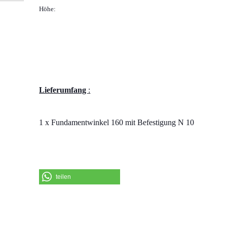
Wohnmobile Caravan
Höhe:
anzeigen
Camper Kasten Van Euro Box
Module
Einbau Regal Wohnmobil für
Heckgarage
Zubehör Einbau Regal / Euro
Modul
Lieferumfang
:
Eurobehälter Eurobox
1 x Fundamentwinkel 160 mit Befestigung N 10
teilen