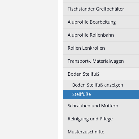
Profil 50 Nut 10
Profil 50 Nut 
Tischständer Greifbehälter
Profil 60 Nut 10
Profil 60 Nut 
Profil 90 Nut1
Aluprofile Bearbeitung
Aluprofile Rollenbahn
Zubehör Baureihe 5/6/8
Rollen Lenkrollen
anzeigen
Profil 20 Nut 5
Transport-, Materialwagen
Profil 30 Nut 6
Boden Stellfuß
Profil 40 Nut 8
Boden Stellfuß anzeigen
Stellfüße
Schrauben und Muttern
Aluprofile Bearbeitung
anzeigen
Reinigung und Pflege
Serviceleistung
Profilbohrungen
Musterzuschnitte
Serviceleistung Gewinde