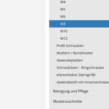
M4
schneiden
M5
M6
M8
Boden Stellfuß
Transport-, Materialwagen
M10
Stellfüße
anzeigen
M12
Materialwagen Bausatz
Profil Schrauben
Transportwagen Bausatz
Muttern / Bundmutter
Zubehör Wagen
Gewindeplatten
Tischständer für
Greifbehälter
Schraubösen - Ringschraube
Klemmhebel Sterngriffe
Gewindestift mit Innensechskan
Reinigung und Pflege
Musterzuschnitte