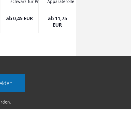
schwarz für Profil
Apparaterolle
40 x...
Durchmesser
75 mm...
ab 0,45 EUR
ab 11,75
EUR
elden
erden.