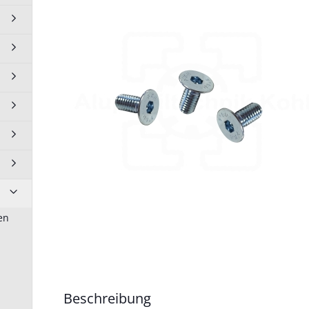
10 BP50N10
10 BP60N10
0 BP90N10
en
Rollen Lenkrollen anzeigen
Lenkrolle Transportrolle 50
mm
Lenkrollen Transportrolle 75
mm
Beschreibung
Lenkrollen Transportrollen