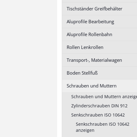
Profil 50 Nut 10
Profil 50 Nut 
Tischständer Greifbehälter
Profil 60 Nut 10
Profil 60 Nut 
Profil 90 Nut1
Aluprofile Bearbeitung
Aluprofile Rollenbahn
Zubehör Baureihe 5/6/8
Rollen Lenkrollen
anzeigen
Profil 20 Nut 5
Transport-, Materialwagen
Profil 30 Nut 6
Boden Stellfuß
Profil 40 Nut 8
Schrauben und Muttern
Schrauben und Muttern anzeig
Zylinderschrauben DIN 912
Aluprofile Bearbeitung
anzeigen
Senkschrauben ISO 10642
Serviceleistung
Senkschrauben ISO 10642
Profilbohrungen
anzeigen
Serviceleistung Gewinde