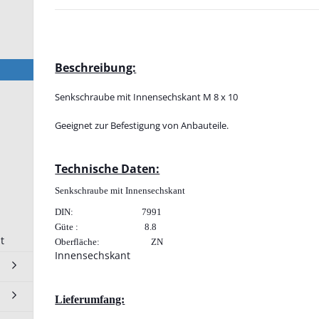
125 mm
Beschreibung:
 anzeigen
Schrauben und Muttern
Senkschraube mit Innensechskant M 8 x 10
anzeigen
Zylinderschrauben DIN 912
Geeignet zur Befestigung von Anbauteile.
Senkschrauben ISO 10642
Profil Schrauben
Technische Daten:
Muttern / Bundmutter
Senkschraube mit Innensechskant
Gewindeplatten
DIN: 7991
Schraubösen - Ringschraube
Güte : 8.8
Klemmhebel Sterngriffe
t
Oberfläche: ZN
Gewindestift mit
Innensechskant
Innensechskant
Lieferumfang: