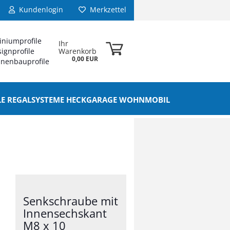
Kundenlogin
Merkzettel
iniumprofile
Ihr
ignprofile
Warenkorb
0,00 EUR
nenbauprofile
ELE REGALSYSTEME HECKGARAGE WOHNMOBIL
Senkschraube mit
Innensechskant
M8 x 10