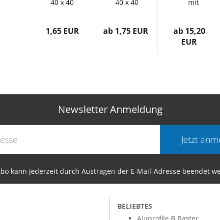
40 x 40
40 x 40
mit
Nut 10
Nut 10
Klemmhebel
Alu silber
Aluminium
Profil 40 Nut
1,65 EUR
ab 1,75 EUR
ab 15,20
B im...
Alufarbig...
10...
EUR
Newsletter Anmeldung
Jetzt anm
bo kann jederzeit durch Austragen der E-Mail-Adresse beendet w
BELIEBTES
Aluprofile B Raster