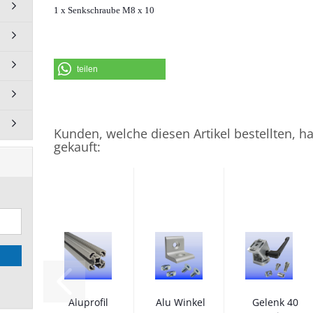
Wohnmobile Caravan
1 x Senkschraube M8 x 10
anzeigen
Camper Kasten Van Euro Box
Module
teilen
Einbau Regal Wohnmobil für
Heckgarage
Zubehör Einbau Regal / Euro
Modul
Kunden, welche diesen Artikel bestellten, h
Eurobehälter Eurobox
gekauft:
Aluprofil
Alu Winkel
Gelenk 40