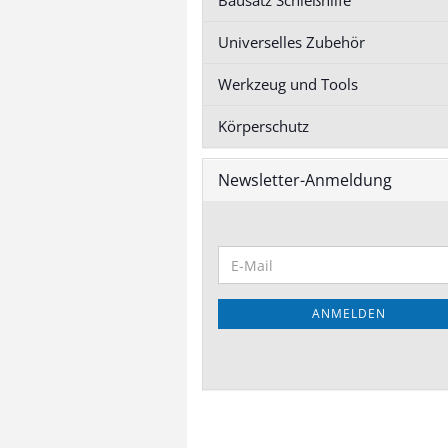
Bausatz Schießhilfe
schneiden
Universelles Zubehör
Werkzeug und Tools
Boden Stellfuß
Transport-, Materialwagen
Körperschutz
Stellfüße
anzeigen
Materialwagen Bausatz
Newsletter-Anmeldung
Transportwagen Bausatz
Zubehör Wagen
Tischständer für
Greifbehälter
ANMELDEN