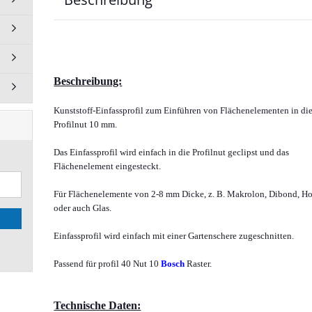
125 mm
 anzeigen
Beschreibung:
Schrauben und Muttern
anzeigen
Kunststoff-Einfassprofil zum Einführen von Flächenelementen in di
Zylinderschrauben DIN 912
Profilnut 10 mm.
Senkschrauben ISO 10642
Das Einfassprofil wird einfach in die Profilnut geclipst und das
Profil Schrauben
Flächenelement eingesteckt.
Muttern / Bundmutter
Gewindeplatten
Für Flächenelemente von 2-8 mm Dicke, z. B. Makrolon, Dibond, Ho
oder auch Glas.
Schraubösen - Ringschraube
Klemmhebel Sterngriffe
Einfassprofil wird einfach mit einer Gartenschere zugeschnitten.
Gewindestift mit
Innensechskant
Passend für profil 40 Nut 10
Bosch
Raster.
Technische Daten: