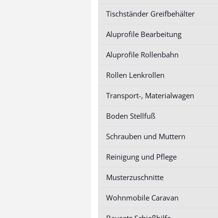
Profil 50 Nut 10
Profil 50 Nut 
Tischständer Greifbehälter
Profil 60 Nut 10
Profil 60 Nut 
Profil 90 Nut1
Aluprofile Bearbeitung
Aluprofile Rollenbahn
Zubehör Baureihe 5/6/8
Rollen Lenkrollen
anzeigen
Profil 20 Nut 5
Transport-, Materialwagen
Profil 30 Nut 6
Boden Stellfuß
Profil 40 Nut 8
Schrauben und Muttern
Reinigung und Pflege
Aluprofile Bearbeitung
Musterzuschnitte
anzeigen
Serviceleistung
Wohnmobile Caravan
Profilbohrungen
Serviceleistung Gewinde