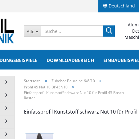
Deutschland
Lieferland
Alum
Des
Alle
Maschi
UNGSBEISPIELE
DOWNLOADBEREICH
EINBAUBEISPI
»
»
Startseite
Zubehör Baureihe 6/8/10
»
Profil 45 Nut 10 BP45N10
Einfassprofil Kunststoff schwarz Nut 10 für Profil 45 Bosch
Konto erstellen
he 6/8/10
Aluprofile Baureihe 5/6/8
Raster
anzeigen
Passwort vergessen?
 BP20N6
Profil 20 Nut 5
Einfassprofil Kunststoff schwarz Nut 10 für Profi
 BP30N8
Profil 30 Nut 6
10 BP40N10
Profil 40 Nut 8
10 BP45N10