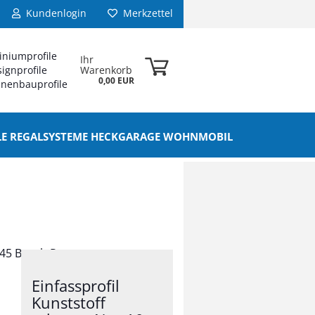
Kundenlogin
Merkzettel
iniumprofile
Ihr
ignprofile
Warenkorb
0,00 EUR
nenbauprofile
ELE REGALSYSTEME HECKGARAGE WOHNMOBIL
l 45 Bosch Raster
Einfassprofil
Kunststoff