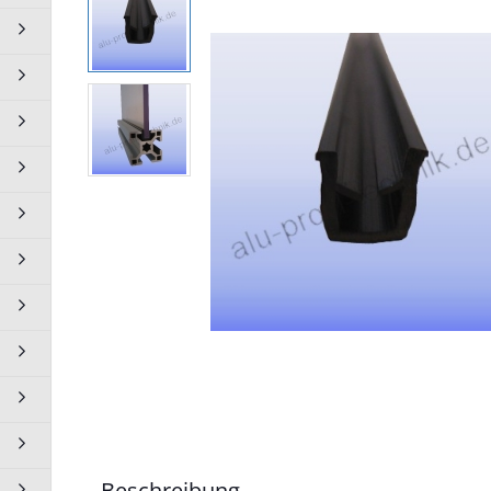
10 BP50N10
10 BP60N10
0 BP90N10
Rollen Lenkrollen anzeigen
Lenkrolle Transportrolle 50
mm
Lenkrollen Transportrolle 75
mm
Beschreibung
Lenkrollen Transportrollen