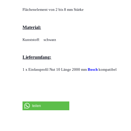
Wohnmobile Caravan
anzeigen
Flächenelement von 2 bis 8 mm Stärke
Camper Kasten Van Euro Box
Module
Material:
Einbau Regal Wohnmobil für
Heckgarage
Kunststoff: schwarz
Zubehör Einbau Regal / Euro
Modul
Eurobehälter Eurobox
Lieferumfang:
1 x Einfassprofil Nut 10 Länge 2000 mm
Bosch
kompatibel
teilen