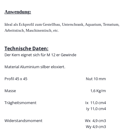
Anwendung:
Ideal als Eckprofil zum Gestellbau, Untersc
hrank, Aquarium, Terrarium,
Arbeitstisch, Maschinentisch, etc.
Technische Daten:
Der Kern eignet sich für M 12 er Gewinde
Material Aluminium silber eloxiert.
Profil 45 x 45
Nut 10 mm
Masse
1,6 Kg/m
Trägheitsmoment
Ix 11,0
cm4
Iy 11,0
cm4
Widerstandsmoment
Wx 4,9 cm3
Wy 4,9 cm3